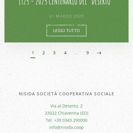
1925 - 2025 CENTENARIO DEL "DESERTO "
31 MARZO 2025
LEGGI TUTTO
1
2
3
4
…
9
NISIDA SOCIETÀ COOPERATIVA SOCIALE
Via al Deserto, 2
23022 Chiavenna (SO)
Tel. +39 0343 290000
info@nisida.coop